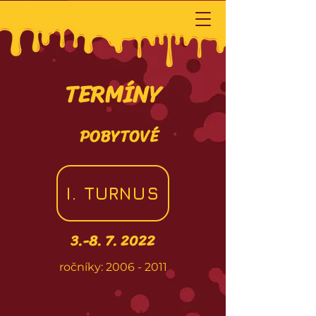
TERMÍNY
POBYTOVÉ
I. TURNUS
3.-8. 7. 2022
ročníky:
2006 - 2011