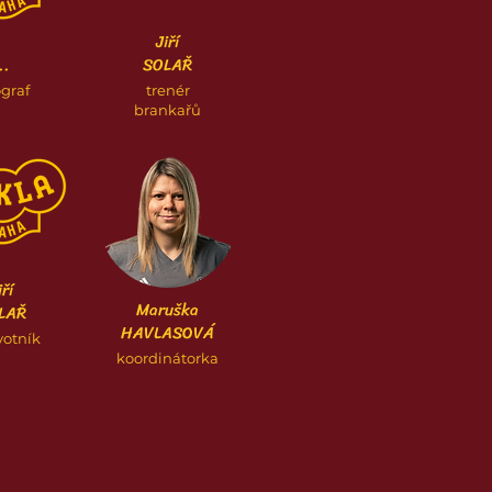
Jiří
..
SOLAŘ
ograf
trenér
brankařů
iří
Maruška
LAŘ
HAVLASOVÁ
votník
koordinátorka