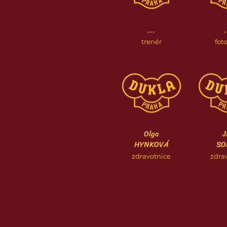
...
.
trenér
fot
Olga
J
HYNKOVÁ
SO
zdravotnice
zdra