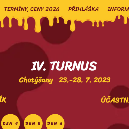
TERMÍNY, CENY 2026
PŘIHLÁŠKA
INFORM
IV. TURNUS
Chotýšany 23.-28. 7. 2023
ÍK
ÚČASTN
DEN 4
DEN 5
DEN 6