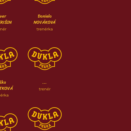
iver
Daniela
RIŠIN
NOVÁKOVÁ
enér
trenérka
iška
...
TKOVÁ
trenér
nérka